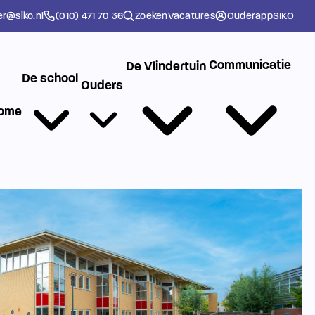
er@siko.nl
(010) 471 70 36
Zoeken
Vacatures
Ouderapp
SIKO
Communicatie
De Vlindertuin
De school
Ouders
ome