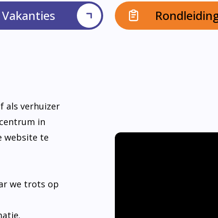
Vakanties
Rondleidin
f als verhuizer
dcentrum in
e website te
ar we trots op
matie.