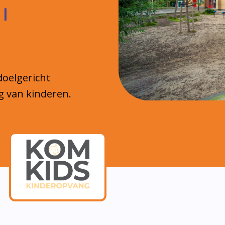
 |
doelgericht
g van kinderen.