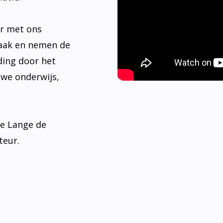
er met ons
aak en nemen de
ding door het
 we onderwijs,
de Lange de
teur.