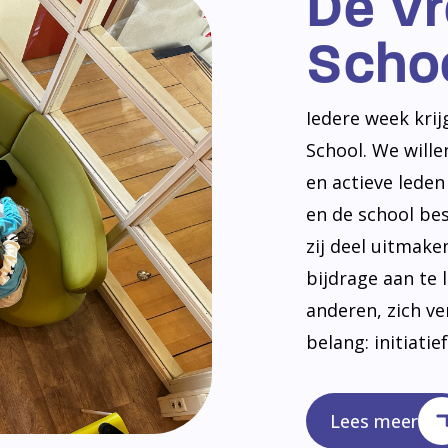
De V
Scho
Iedere week kri
School. We will
en actieve lede
en de school be
zij deel uitmak
bijdrage aan te 
anderen, zich v
belang: initiatie
Lees meer