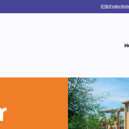
infodevlind
H
r