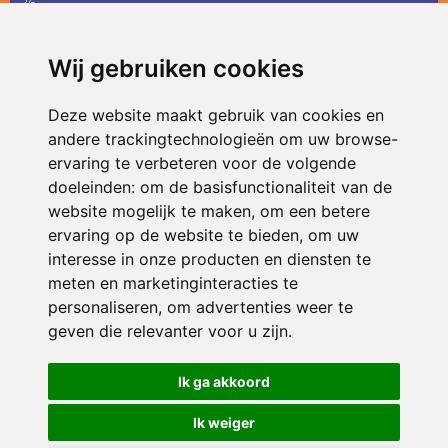
36
infodevlinder@siko.nl
Wij gebruiken cookies
ONDERDEEL VAN
Deze website maakt gebruik van cookies en
andere trackingtechnologieën om uw browse-
ervaring te verbeteren voor de volgende
doeleinden:
om de basisfunctionaliteit van de
website mogelijk te maken
,
om een betere
ervaring op de website te bieden
,
om uw
interesse in onze producten en diensten te
© 2026 De Vlinder | Alle rechten voorbehouden
meten en marketinginteracties te
personaliseren
,
om advertenties weer te
Privacy policy
|
Disclaimer
|
Klachtenregeling
|
RSIN en Anbi
|
Cookie
voorkeuren
geven die relevanter voor u zijn
.
Crealisatie
The MindOffice
Ik ga akkoord
Ik weiger