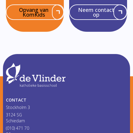
Opvang van
Neem contact
KomKids
op
CONTACT
Stockholm 3
3124 SG
Schiedam
(010) 471 70