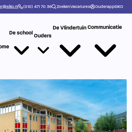
er@siko.nl
(010) 471 70 36
Zoeken
Vacatures
Ouderapp
SIKO
Communicatie
De Vlindertuin
De school
Ouders
ome