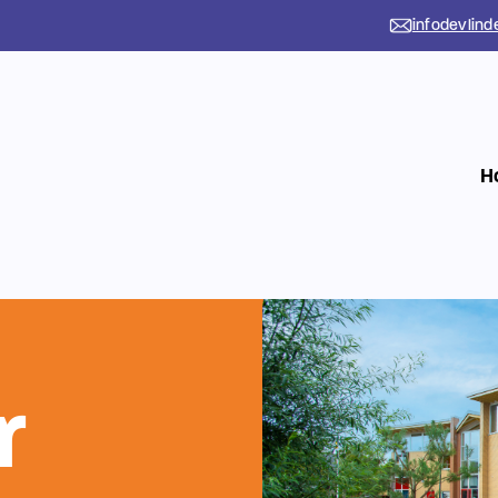
infodevlind
H
r