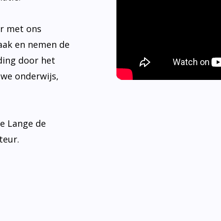
er met ons
aak en nemen de
ding door het
 we onderwijs,
de Lange de
teur.