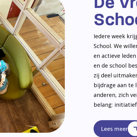
De V
Scho
Iedere week kri
School. We will
en actieve lede
en de school be
zij deel uitmak
bijdrage aan te 
anderen, zich v
belang: initiatie
Lees meer