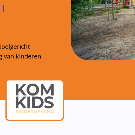
 |
doelgericht
g van kinderen.