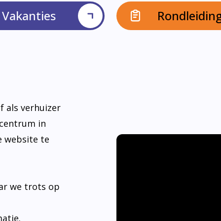
Vakanties
Rondleidin
f als verhuizer
dcentrum in
e website te
ar we trots op
matie.