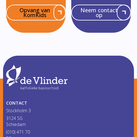
Opvang van
Neem contact
KomKids
op
CONTACT
Stockholm 3
3124 SG
Schiedam
(010) 471 70