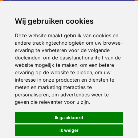
36
infodevlinder@siko.nl
Wij gebruiken cookies
ONDERDEEL VAN
Deze website maakt gebruik van cookies en
andere trackingtechnologieën om uw browse-
ervaring te verbeteren voor de volgende
doeleinden:
om de basisfunctionaliteit van de
website mogelijk te maken
,
om een betere
ervaring op de website te bieden
,
om uw
interesse in onze producten en diensten te
© 2026 De Vlinder | Alle rechten voorbehouden
meten en marketinginteracties te
personaliseren
,
om advertenties weer te
Privacy policy
|
Disclaimer
|
Klachtenregeling
|
RSIN en Anbi
|
Cookie
voorkeuren
geven die relevanter voor u zijn
.
Crealisatie
The MindOffice
Ik ga akkoord
Ik weiger