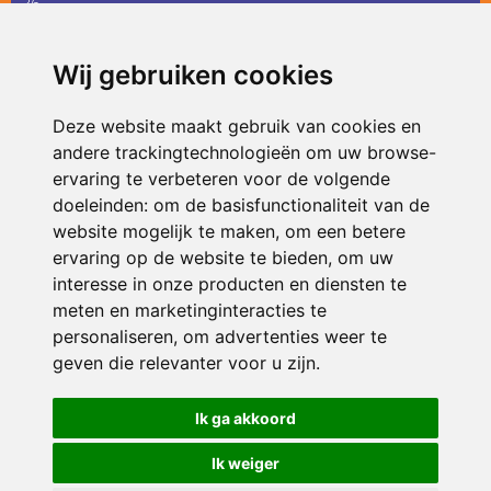
36
infodevlinder@siko.nl
Wij gebruiken cookies
ONDERDEEL VAN
Deze website maakt gebruik van cookies en
andere trackingtechnologieën om uw browse-
ervaring te verbeteren voor de volgende
doeleinden:
om de basisfunctionaliteit van de
website mogelijk te maken
,
om een betere
ervaring op de website te bieden
,
om uw
interesse in onze producten en diensten te
© 2026 De Vlinder | Alle rechten voorbehouden
meten en marketinginteracties te
personaliseren
,
om advertenties weer te
Privacy policy
|
Disclaimer
|
Klachtenregeling
|
RSIN en Anbi
|
Cookie
voorkeuren
geven die relevanter voor u zijn
.
Crealisatie
The MindOffice
Ik ga akkoord
Ik weiger