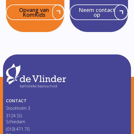
Opvang van
Neem contact
KomKids
op
CONTACT
Stockholm 3
3124 SG
Schiedam
(010) 471 70