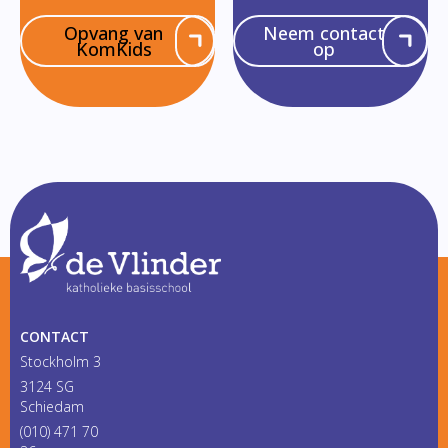
Opvang van
Neem contact
KomKids
op
CONTACT
Stockholm 3
3124 SG
Schiedam
(010) 471 70