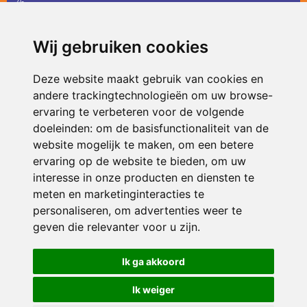
36
infodevlinder@siko.nl
Wij gebruiken cookies
ONDERDEEL VAN
Deze website maakt gebruik van cookies en
andere trackingtechnologieën om uw browse-
ervaring te verbeteren voor de volgende
doeleinden:
om de basisfunctionaliteit van de
website mogelijk te maken
,
om een betere
ervaring op de website te bieden
,
om uw
interesse in onze producten en diensten te
© 2026 De Vlinder | Alle rechten voorbehouden
meten en marketinginteracties te
personaliseren
,
om advertenties weer te
Privacy policy
|
Disclaimer
|
Klachtenregeling
|
RSIN en Anbi
|
Cookie
voorkeuren
geven die relevanter voor u zijn
.
Crealisatie
The MindOffice
Ik ga akkoord
Ik weiger