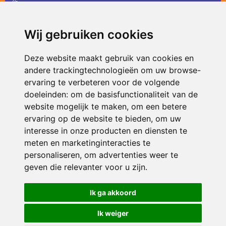
36
infodevlinder@siko.nl
Wij gebruiken cookies
ONDERDEEL VAN
Deze website maakt gebruik van cookies en
andere trackingtechnologieën om uw browse-
ervaring te verbeteren voor de volgende
doeleinden:
om de basisfunctionaliteit van de
website mogelijk te maken
,
om een betere
ervaring op de website te bieden
,
om uw
interesse in onze producten en diensten te
© 2026 De Vlinder | Alle rechten voorbehouden
meten en marketinginteracties te
personaliseren
,
om advertenties weer te
Privacy policy
|
Disclaimer
|
Klachtenregeling
|
RSIN en Anbi
|
Cookie
voorkeuren
geven die relevanter voor u zijn
.
Crealisatie
The MindOffice
Ik ga akkoord
Ik weiger