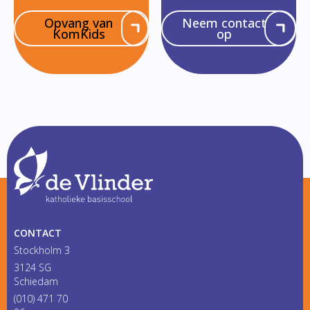
Opvang van
Neem contact
KomKids
op
CONTACT
Stockholm 3
3124 SG
Schiedam
(010) 471 70