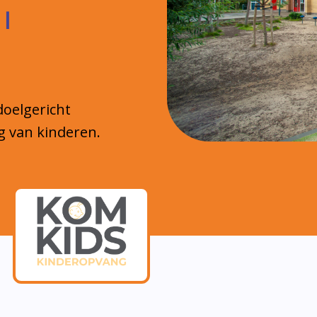
 |
doelgericht
g van kinderen.