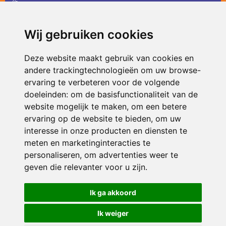
36
infodevlinder@siko.nl
Wij gebruiken cookies
ONDERDEEL VAN
Deze website maakt gebruik van cookies en
andere trackingtechnologieën om uw browse-
ervaring te verbeteren voor de volgende
doeleinden:
om de basisfunctionaliteit van de
website mogelijk te maken
,
om een betere
ervaring op de website te bieden
,
om uw
interesse in onze producten en diensten te
© 2026 De Vlinder | Alle rechten voorbehouden
meten en marketinginteracties te
personaliseren
,
om advertenties weer te
Privacy policy
|
Disclaimer
|
Klachtenregeling
|
RSIN en Anbi
|
Cookie
voorkeuren
geven die relevanter voor u zijn
.
Crealisatie
The MindOffice
Ik ga akkoord
Ik weiger