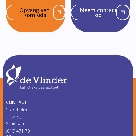
Opvang van
Neem contact
KomKids
op
CONTACT
Stockholm 3
3124 SG
Schiedam
(010) 471 70