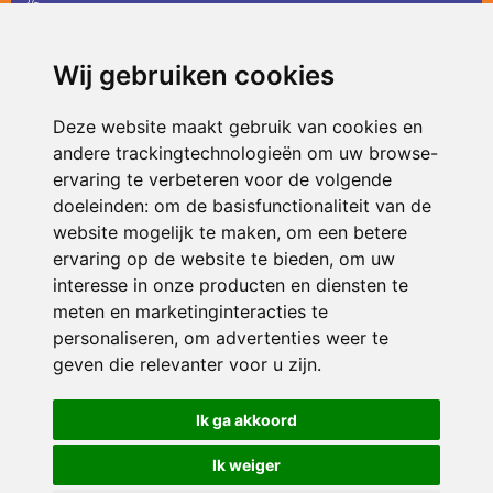
36
infodevlinder@siko.nl
Wij gebruiken cookies
ONDERDEEL VAN
Deze website maakt gebruik van cookies en
andere trackingtechnologieën om uw browse-
ervaring te verbeteren voor de volgende
doeleinden:
om de basisfunctionaliteit van de
website mogelijk te maken
,
om een betere
ervaring op de website te bieden
,
om uw
interesse in onze producten en diensten te
© 2026 De Vlinder | Alle rechten voorbehouden
meten en marketinginteracties te
personaliseren
,
om advertenties weer te
Privacy policy
|
Disclaimer
|
Klachtenregeling
|
RSIN en Anbi
|
Cookie
voorkeuren
geven die relevanter voor u zijn
.
Crealisatie
The MindOffice
Ik ga akkoord
Ik weiger