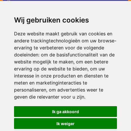
36
infodevlinder@siko.nl
Wij gebruiken cookies
ONDERDEEL VAN
Deze website maakt gebruik van cookies en
andere trackingtechnologieën om uw browse-
ervaring te verbeteren voor de volgende
doeleinden:
om de basisfunctionaliteit van de
website mogelijk te maken
,
om een betere
ervaring op de website te bieden
,
om uw
interesse in onze producten en diensten te
© 2026 De Vlinder | Alle rechten voorbehouden
meten en marketinginteracties te
personaliseren
,
om advertenties weer te
Privacy policy
|
Disclaimer
|
Klachtenregeling
|
RSIN en Anbi
|
Cookie
voorkeuren
geven die relevanter voor u zijn
.
Crealisatie
The MindOffice
Ik ga akkoord
Ik weiger