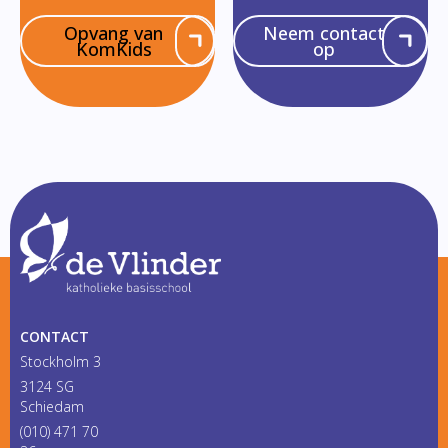
Opvang van
Neem contact
KomKids
op
CONTACT
Stockholm 3
3124 SG
Schiedam
(010) 471 70