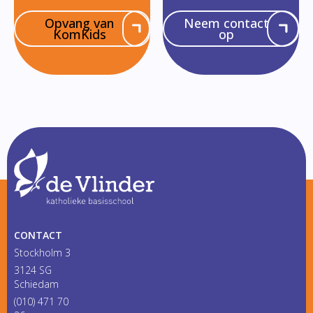
Opvang van
Neem contact
KomKids
op
CONTACT
Stockholm 3
3124 SG
Schiedam
(010) 471 70