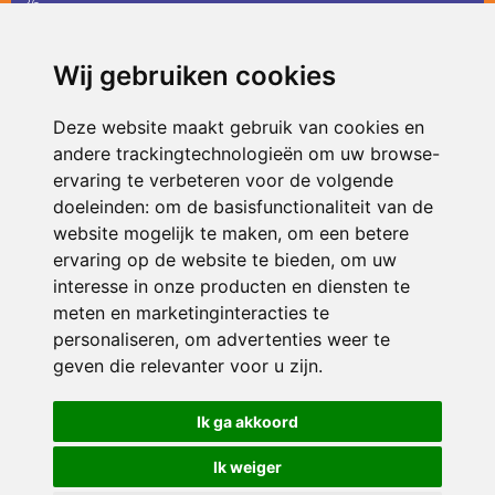
36
infodevlinder@siko.nl
Wij gebruiken cookies
ONDERDEEL VAN
Deze website maakt gebruik van cookies en
andere trackingtechnologieën om uw browse-
ervaring te verbeteren voor de volgende
doeleinden:
om de basisfunctionaliteit van de
website mogelijk te maken
,
om een betere
ervaring op de website te bieden
,
om uw
interesse in onze producten en diensten te
© 2026 De Vlinder | Alle rechten voorbehouden
meten en marketinginteracties te
personaliseren
,
om advertenties weer te
Privacy policy
|
Disclaimer
|
Klachtenregeling
|
RSIN en Anbi
|
Cookie
voorkeuren
geven die relevanter voor u zijn
.
Crealisatie
The MindOffice
Ik ga akkoord
Ik weiger