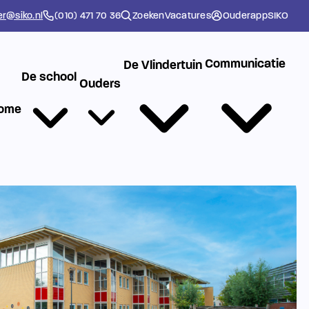
er@siko.nl
(010) 471 70 36
Zoeken
Vacatures
Ouderapp
SIKO
Communicatie
De Vlindertuin
De school
Ouders
ome