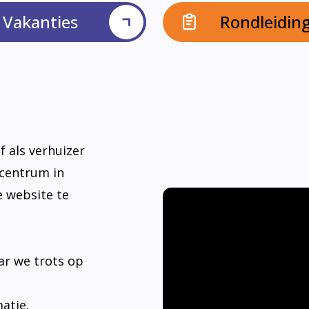
Vakanties
Rondleidin
f als verhuizer
dcentrum in
e website te
ar we trots op
matie.