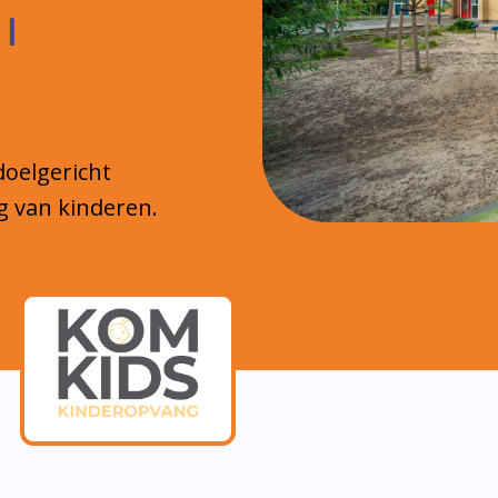
 |
doelgericht
g van kinderen.