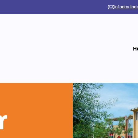
infodevlind
H
r