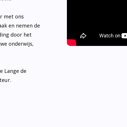
er met ons
aak en nemen de
ding door het
 we onderwijs,
de Lange de
teur.