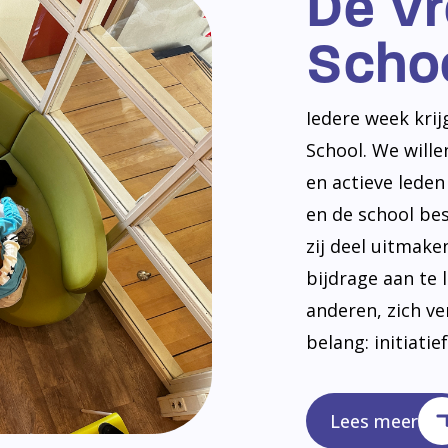
De V
Scho
Iedere week kri
School. We will
en actieve lede
en de school be
zij deel uitmak
bijdrage aan te 
anderen, zich v
belang: initiatie
Lees meer