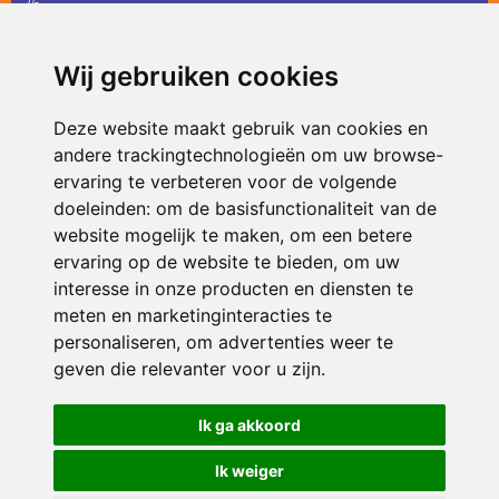
36
infodevlinder@siko.nl
Wij gebruiken cookies
ONDERDEEL VAN
Deze website maakt gebruik van cookies en
andere trackingtechnologieën om uw browse-
ervaring te verbeteren voor de volgende
doeleinden:
om de basisfunctionaliteit van de
website mogelijk te maken
,
om een betere
ervaring op de website te bieden
,
om uw
interesse in onze producten en diensten te
© 2026 De Vlinder | Alle rechten voorbehouden
meten en marketinginteracties te
personaliseren
,
om advertenties weer te
Privacy policy
|
Disclaimer
|
Klachtenregeling
|
RSIN en Anbi
|
Cookie
voorkeuren
geven die relevanter voor u zijn
.
Crealisatie
The MindOffice
Ik ga akkoord
Ik weiger