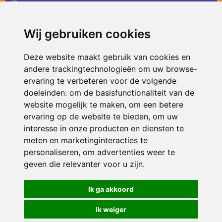
36
infodevlinder@siko.nl
Wij gebruiken cookies
ONDERDEEL VAN
Deze website maakt gebruik van cookies en
andere trackingtechnologieën om uw browse-
ervaring te verbeteren voor de volgende
doeleinden:
om de basisfunctionaliteit van de
website mogelijk te maken
,
om een betere
ervaring op de website te bieden
,
om uw
interesse in onze producten en diensten te
© 2026 De Vlinder | Alle rechten voorbehouden
meten en marketinginteracties te
personaliseren
,
om advertenties weer te
Privacy policy
|
Disclaimer
|
Klachtenregeling
|
RSIN en Anbi
|
Cookie
voorkeuren
geven die relevanter voor u zijn
.
Crealisatie
The MindOffice
Ik ga akkoord
Ik weiger