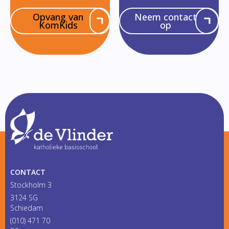
Opvang van
Neem contact
KomKids
op
CONTACT
Stockholm 3
3124 SG
Schiedam
(010) 471 70