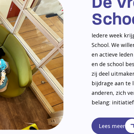
De V
Scho
Iedere week kri
School. We will
en actieve lede
en de school be
zij deel uitmak
bijdrage aan te 
anderen, zich v
belang: initiatie
Lees meer