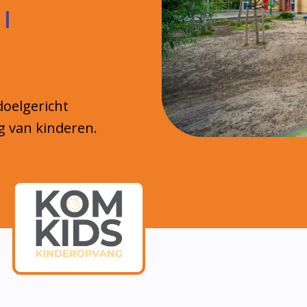
 |
doelgericht
g van kinderen.