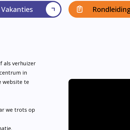
Vakanties
Rondleidin
f als verhuizer
dcentrum in
e website te
ar we trots op
matie.