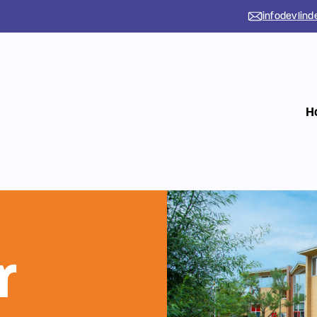
infodevlind
H
r