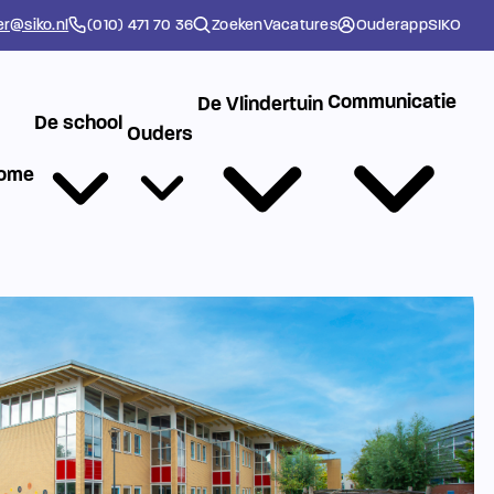
er@siko.nl
(010) 471 70 36
Zoeken
Vacatures
Ouderapp
SIKO
Communicatie
De Vlindertuin
De school
Ouders
ome