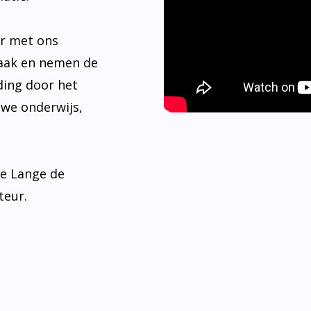
er met ons
aak en nemen de
ding door het
 we onderwijs,
de Lange de
teur.