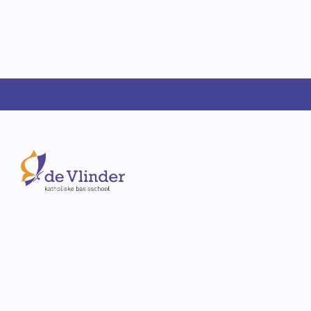
U bent natuurlijk van harte welkom om nad
kennis te maken. We maken graag een afspr
tijd om u te informeren. Middels een rondlei
kindcentrum, proeft u de sfeer en ziet u hoe
zorg en opvang, integraal vormgeven.
Belt u met 010 4717036 en vraag naar Marc 
directeur of Roos Vergouwe de adjunct-direc