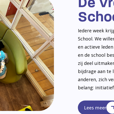
De V
Scho
Iedere week kri
School. We will
en actieve lede
en de school be
zij deel uitmak
bijdrage aan te 
anderen, zich v
belang: initiatie
Lees meer