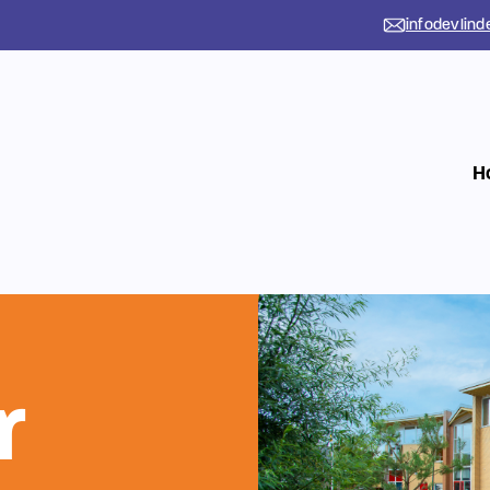
infodevlind
H
r