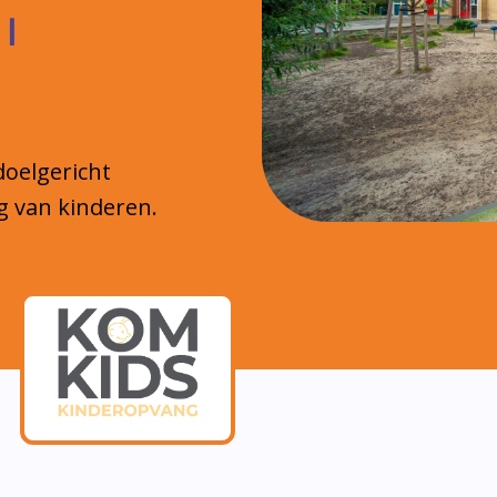
 |
doelgericht
g van kinderen.