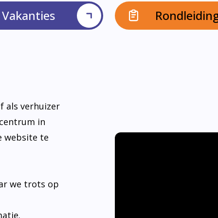
Vakanties
Rondleidin
f als verhuizer
dcentrum in
e website te
ar we trots op
matie.