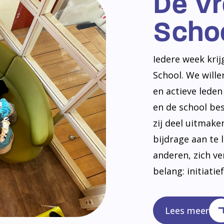
De V
Scho
Iedere week kri
School. We will
en actieve lede
en de school be
zij deel uitmak
bijdrage aan te 
anderen, zich v
belang: initiatie
Lees meer