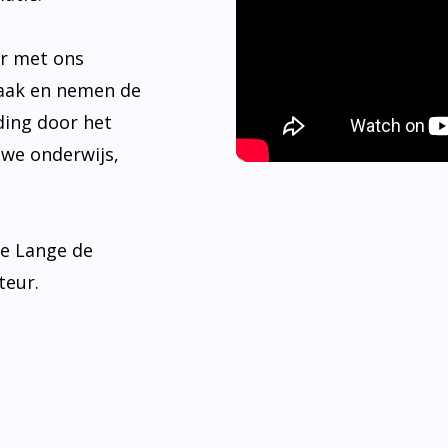
er met ons
aak en nemen de
ding door het
 we onderwijs,
de Lange de
teur.