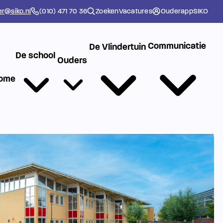
er@siko.nl
(010) 471 70 36
Zoeken
Vacatures
Ouderapp
SIKO
Communicatie
De Vlindertuin
De school
Ouders
ome